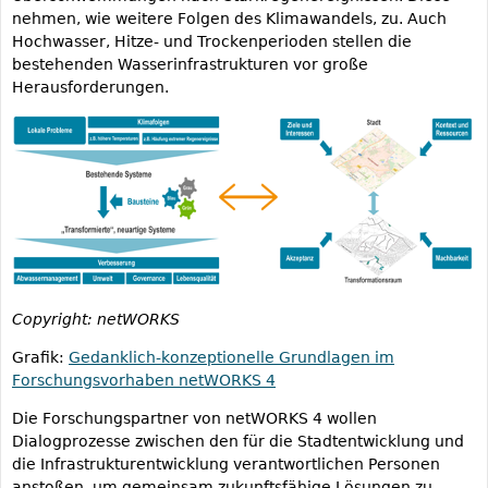
nehmen, wie weitere Folgen des Klimawandels, zu. Auch
Hochwasser, Hitze- und Trockenperioden stellen die
bestehenden Wasserinfrastrukturen vor große
Herausforderungen.
n
4
_
b
a
u
s
t
Copyright: netWORKS
e
i
Grafik:
Gedanklich-konzeptionelle Grundlagen im
n
Forschungsvorhaben netWORKS 4
e
Die Forschungspartner von netWORKS 4 wollen
-
Dialogprozesse zwischen den für die Stadtentwicklung und
s
die Infrastrukturentwicklung verantwortlichen Personen
t
anstoßen, um gemeinsam zukunftsfähige Lösungen zu