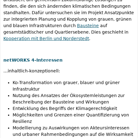
a
finden, die den sich ändernden klimatischen Bedingungen
d
standhalten. Dafür untersuchen sie im Projekt Ansatzpunkte
t
zur integrierten Planung und Kopplung von grauen, grünen
.
und blauen Infrastrukturen durch
Bausteine
auf
p
gesamtstädtischer und Quartiersebene. Dies geschieht in
n
Kooperation mit Berlin und Norderstedt
.
g
netWORKS 4-Interessen
…inhaltlich-konzeptionell:
Ko-Transformation von grauer, blauer und grüner
Infrastruktur
Nutzung des Ansatzes der Ökosystemleistungen zur
Beschreibung der Bausteine und Wirkungen
Entwicklung des Begriffs der Klimagerechtigkeit
Möglichkeiten und Grenzen einer Quantifizierung von
Resilienz
Modellierung zu Auswirkungen von Akteursinteressen
und urbaner Rahmenbedingungen auf die Wirksamkeit